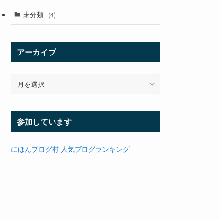
未分類
(4)
アーカイブ
ア
ー
カ
イ
参加しています
ブ
にほんブログ村
人気ブログランキング