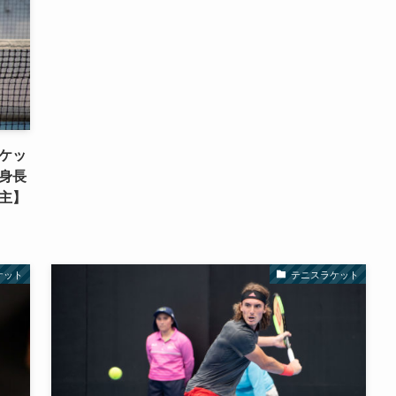
ケッ
身長
主】
ケット
テニスラケット