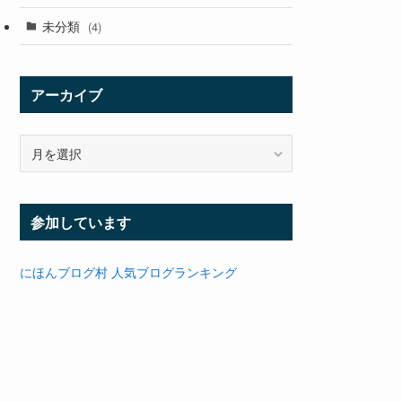
未分類
(4)
アーカイブ
ア
ー
カ
イ
参加しています
ブ
にほんブログ村
人気ブログランキング