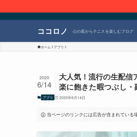
ココロノ
心の底からテニスを楽しむブログ
ホーム
アプリ
大人気！流行の生配信ア
2020
6/14
楽に飽きた暇つぶし・
アプリ
2020年6月14日
当ページのリンクには広告が含まれている