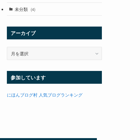
未分類
(4)
アーカイブ
ア
ー
カ
イ
参加しています
ブ
にほんブログ村
人気ブログランキング